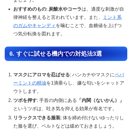
おすすめのもの
:
炭酸水やコーラ
は、適度な刺激が自
律神経を整えると言われています。また、
ミント系
のガムやキャンディ
を噛むことで、血糖値を上げつ
つ気分転換を図れます。
6. すぐに試せる機内での対処法3選
マスクにアロマを忍ばせる
: ハンカチやマスクに
ペパ
ーミントの精油
を1滴垂らし、嫌な匂いをシャットア
ウトします。
ツボを押す
: 手首の内側にある
「内関（ないかん）」
というツボは、吐き気を抑える効果が有名です。
リラックスできる服装
: 体を締め付けないゆったりし
た服を選び、ベルトなどは緩めておきましょう。