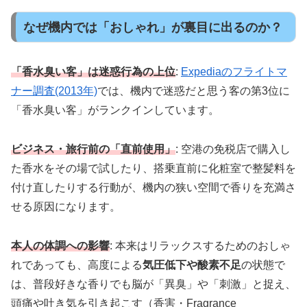
なぜ機内では「おしゃれ」が裏目に出るのか？
「香水臭い客」は迷惑行為の上位
:
Expediaのフライトマ
ナー調査(2013年)
では、機内で迷惑だと思う客の第3位に
「香水臭い客」がランクインしています。
ビジネス・旅行前の「直前使用」
: 空港の免税店で購入し
た香水をその場で試したり、搭乗直前に化粧室で整髪料を
付け直したりする行動が、機内の狭い空間で香りを充満さ
せる原因になります。
本人の体調への影響
: 本来はリラックスするためのおしゃ
れであっても、高度による
気圧低下や酸素不足
の状態で
は、普段好きな香りでも脳が「異臭」や「刺激」と捉え、
頭痛や吐き気を引き起こす（香害・Fragrance