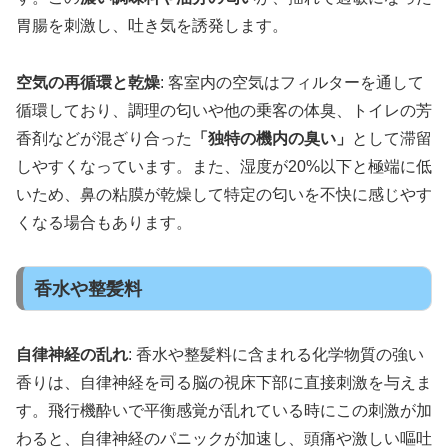
胃腸を刺激し、吐き気を誘発します。
空気の再循環と乾燥
: 客室内の空気はフィルターを通して
循環しており、調理の匂いや他の乗客の体臭、トイレの芳
香剤などが混ざり合った
「独特の機内の臭い」
として滞留
しやすくなっています。また、湿度が20%以下と極端に低
いため、鼻の粘膜が乾燥して特定の匂いを不快に感じやす
くなる場合もあります。
香水や整髪料
自律神経の乱れ
: 香水や整髪料に含まれる化学物質の強い
香りは、自律神経を司る脳の視床下部に直接刺激を与えま
す。飛行機酔いで平衡感覚が乱れている時にこの刺激が加
わると、自律神経のパニックが加速し、頭痛や激しい嘔吐