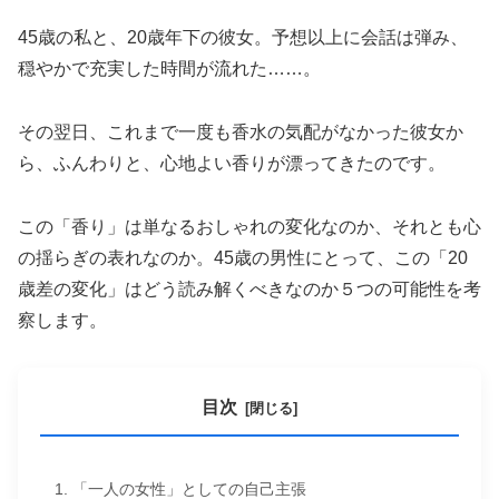
45歳の私と、20歳年下の彼女。予想以上に会話は弾み、
穏やかで充実した時間が流れた……。
その翌日、これまで一度も香水の気配がなかった彼女か
ら、ふんわりと、心地よい香りが漂ってきたのです。
この「香り」は単なるおしゃれの変化なのか、それとも心
の揺らぎの表れなのか。45歳の男性にとって、この「20
歳差の変化」はどう読み解くべきなのか５つの可能性を考
察します。
目次
1. 「一人の女性」としての自己主張