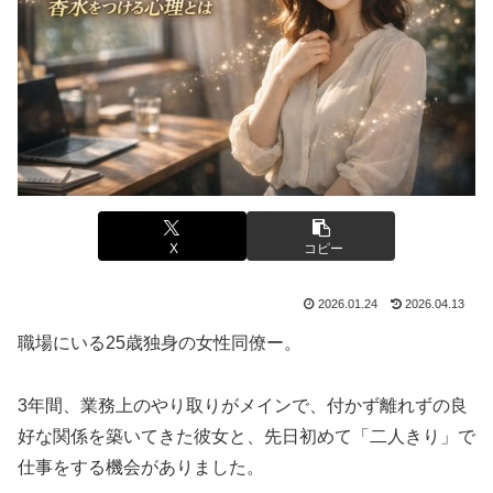
X
コピー
2026.01.24
2026.04.13
職場にいる25歳独身の女性同僚ー。
3年間、業務上のやり取りがメインで、付かず離れずの良
好な関係を築いてきた彼女と、先日初めて「二人きり」で
仕事をする機会がありました。