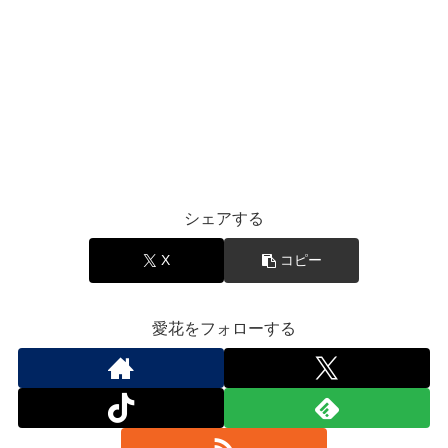
シェアする
X
コピー
愛花をフォローする