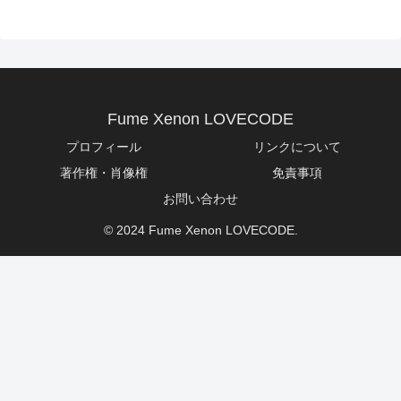
Fume Xenon LOVECODE
プロフィール
リンクについて
著作権・肖像権
免責事項
お問い合わせ
© 2024 Fume Xenon LOVECODE.