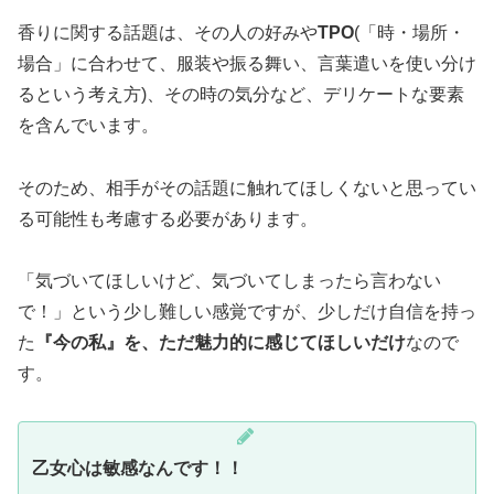
香りに関する話題は、その人の好みや
TPO
(「時・場所・
場合」に合わせて、服装や振る舞い、言葉遣いを使い分け
るという考え方)、その時の気分など、デリケートな要素
を含んでいます。
そのため、相手がその話題に触れてほしくないと思ってい
る可能性も考慮する必要があります。
「気づいてほしいけど、気づいてしまったら言わない
で！」という少し難しい感覚ですが、少しだけ自信を持っ
た
『今の私』を、ただ魅力的に感じてほしいだけ
なので
す。
乙女心は敏感なんです！！