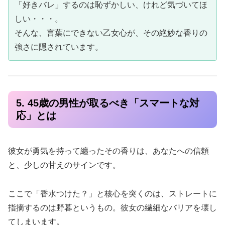
「好きバレ」するのは恥ずかしい、けれど気づいてほ
しい・・・。
そんな、言葉にできない乙女心が、その絶妙な香りの
強さに隠されています。
5. 45歳の男性が取るべき「スマートな対
応」とは
彼女が勇気を持って纏ったその香りは、あなたへの信頼
と、少しの甘えのサインです。
ここで「香水つけた？」と核心を突くのは、ストレートに
指摘するのは野暮というもの。彼女の繊細なバリアを壊し
てしまいます。