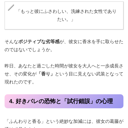
「もっと彼にふさわしい、洗練された女性であり
たい。」
そんな
ポジティブな劣等感
が、彼女に香水を手に取らせた
のではないでしょうか。
昨日、あなたと過ごした時間が彼女を大人へと一歩成長さ
せ、その変化が
「香り」
という目に見えない武装となって
現れたのです。
4. 好きバレの恐怖と「試行錯誤」の心理
「ふんわりと香る」という絶妙な加減には、彼女の葛藤が