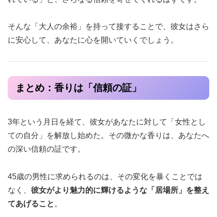
そんな「大人の余裕」を持って接することで、彼女はさら
に安心して、あなたに心を開いていくでしょう。
まとめ：香りは「信頼の証」
3年という月日を経て、彼女があなたに対して「女性とし
ての自分」を解放し始めた。その微かな香りは、あなたへ
の深い信頼の証です。
45歳の男性に求められるのは、その変化を暴くことでは
なく、
彼女がより魅力的に輝けるような「居場所」を整え
てあげること
。