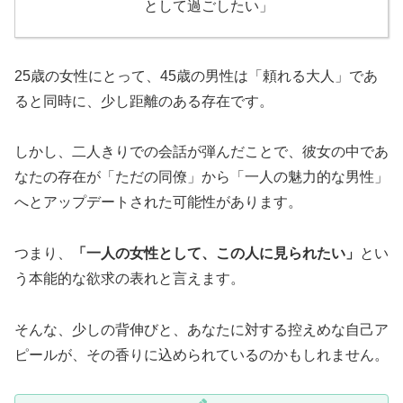
として過ごしたい」
25歳の女性にとって、45歳の男性は「頼れる大人」であ
ると同時に、少し距離のある存在です。
しかし、二人きりでの会話が弾んだことで、彼女の中であ
なたの存在が「ただの同僚」から「一人の魅力的な男性」
へとアップデートされた可能性があります。
つまり、
「一人の女性として、この人に見られたい」
とい
う本能的な欲求の表れと言えます。
そんな、少しの背伸びと、あなたに対する控えめな自己ア
ピールが、その香りに込められているのかもしれません。