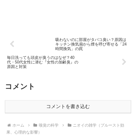
吸わないのに部屋がタバコ臭い？原因は
キッチン換気扇から煙を呼び寄せる「24
時間換気」の罠
毎日洗っても頭皮が臭うのはなぜ？40
代・50代女性に潜む『女性の加齢臭』の
原因と対策
コメント
コメントを書き込む
ホーム
嗅覚の科学
ニオイの雑学（プルースト効
果、心理的な影響）