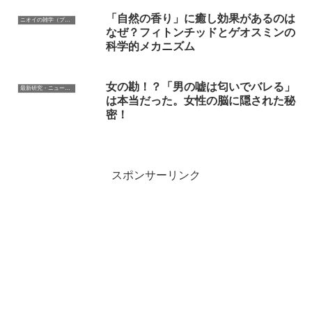
「自然の香り」に癒し効果があるのは
ニオイの雑学（プルースト効果、心理的な影響）
なぜ？フィトンチッドとゲオスミンの
科学的メカニズム
女の勘！？「男の嘘は匂いでバレる」
最新研究・ニュース（研究論文、新技術・企業の紹介）
は本当だった。女性の脳に隠された秘
密！
スポンサーリンク